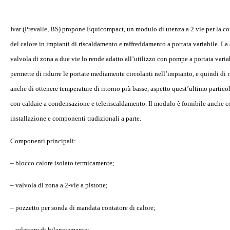
Ivar (Prevalle, BS) propone Equicompact, un modulo di utenza a 2 vie per la co
del calore in impianti di riscaldamento e raffreddamento a portata variabile. La 
valvola di zona a due vie lo rende adatto all’utilizzo con pompe a portata vari
permette di ridurre le portate mediamente circolanti nell’impianto, e quindi di 
anche di ottenere temperature di ritorno più basse, aspetto quest’ultimo parti
con caldaie a condensazione e teleriscaldamento. Il modulo è fornibile anche 
installazione e componenti tradizionali a parte.
Componenti principali:
– blocco calore isolato termicamente;
– valvola di zona a 2-vie a pistone;
– pozzetto per sonda di mandata contatore di calore;
– selettore di bilanciamento;