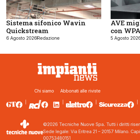
Sistema sifonico Wavin
AVE migl
Quickstream
con WPA3
6 Agosto 2026
Redazione
5 Agosto 202
Chi siamo
Abbonati alle riviste
©2026 Tecniche Nuove Spa. Tutti i diritti riser
Sede legale: Via Eritrea 21 – 20157 Milano. Capi
00753480151