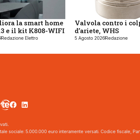
iora la smart home
Valvola contro i col
 e il kit K808-WIFI
d’ariete, WHS
6
Redazione Elettro
5 Agosto 2026
Redazione
vati.
tale sociale: 5.000.000 euro interamente versati. Codice fiscale, Parti