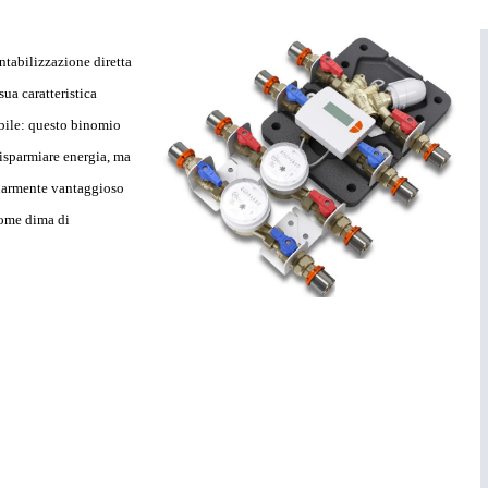
ntabilizzazione diretta
sua caratteristica
abile: questo binomio
risparmiare energia, ma
colarmente vantaggioso
come dima di