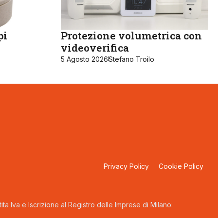
pi
Protezione volumetrica con
videoverifica
5 Agosto 2026
Stefano Troilo
Privacy Policy
Cookie Policy
ta Iva e Iscrizione al Registro delle Imprese di Milano: