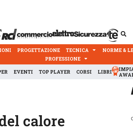
PROGETTAZIONE
TECNICA
NORME & LEGGI
IONI
PROGETTAZIONE
TECNICA
NORME & L
PROFESSIONE
IMPI
PER
EVENTI
TOP PLAYER
CORSI
LIBRI
AWA
del calore