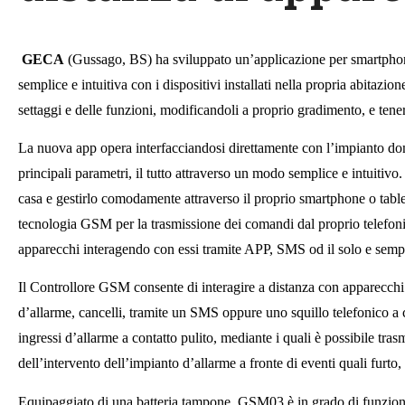
GECA
(Gussago, BS) ha sviluppato un’applicazione per smartphone
semplice e intuitiva con i dispositivi installati nella propria abitazio
settaggi e delle funzioni, modificandoli a proprio gradimento, e tene
La nuova app opera interfacciandosi direttamente con l’impianto dome
principali parametri, il tutto attraverso un modo semplice e intuitivo.
casa e gestirlo comodamente attraverso il proprio smartphone o table
tecnologia GSM per la trasmissione dei comandi dal proprio telefonino
apparecchi interagendo con essi tramite APP, SMS od il solo e sempli
Il Controllore GSM consente di interagire a distanza con apparecchi q
d’allarme, cancelli, tramite un SMS oppure uno squillo telefonico a c
ingressi d’allarme a contatto pulito, mediante i quali è possibile tras
dell’intervento dell’impianto d’allarme a fronte di eventi quali furto
Equipaggiato di una batteria tampone, GSM03 è in grado di funziona