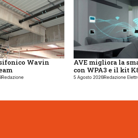
sifonico Wavin
AVE migliora la sm
ream
con WPA3 e il kit 
6
Redazione
5 Agosto 2026
Redazione Elett