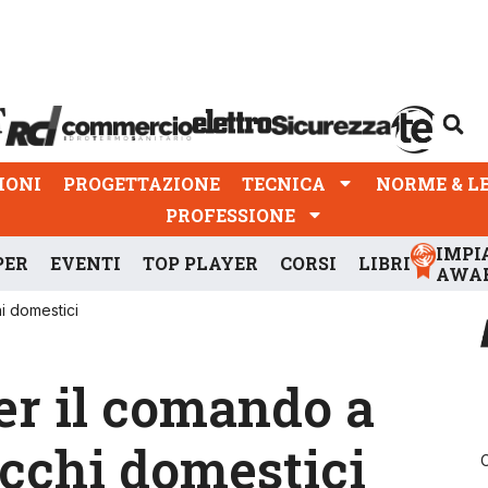
PROGETTAZIONE
TECNICA
NORME & LEGGI
IONI
PROGETTAZIONE
TECNICA
NORME & L
PROFESSIONE
IMPI
PER
EVENTI
TOP PLAYER
CORSI
LIBRI
AWA
i domestici
er il comando a
ecchi domestici