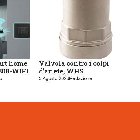
art home
Valvola contro i colpi
K808-WIFI
d’ariete, WHS
ro
5 Agosto 2026
Redazione