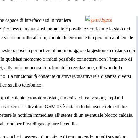
 capace di interfacciarsi in maniera
ne. Con essa, in qualsiasi momento è possibile verificarne lo stato dei
re sotto controllo allarmi, cadute di tensione e temperatura ambientale.
stico, così da permettere il monitoraggio e la gestione a distanza dei
 In qualsiasi momento è infatti possibile connettersi con l’impianto di
t, attivando numerose funzioni della regolazione, utilizzando la
. La funzionalità consente di attivare/disattivare a distanza diversi
ce squillo telefonico.
uali caldaie, cronotermostati, fan coils, climatizzatori, impianti
osto zero. L’attivatore GSM 03 è dotato di due uscite relè e di tre
mettere la notifica immediata all’utente di un eventuale blocco caldaia,
, allarme per fuga di gas oppure incendio.
re anche in assenza di tensione di rete, potendo quindi segnalare