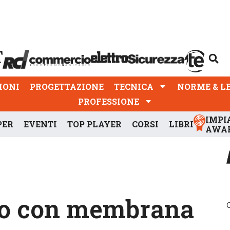
PROGETTAZIONE
TECNICA
NORME & LEGGI
IONI
PROGETTAZIONE
TECNICA
NORME & L
PROFESSIONE
IMPI
PER
EVENTI
TOP PLAYER
CORSI
LIBRI
AWA
uto con membrana