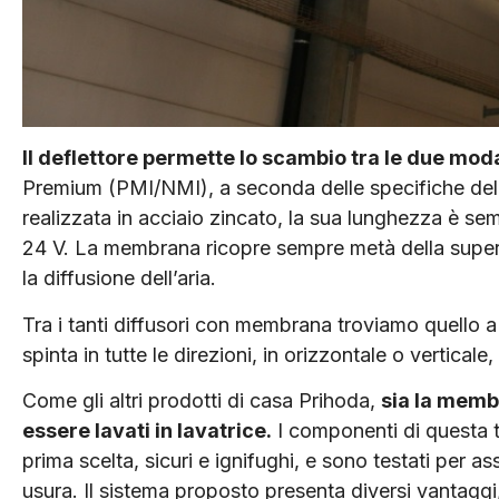
Il deflettore permette lo scambio tra le due moda
Premium (PMI/NMI), a seconda delle specifiche del 
realizzata in acciaio zincato, la sua lunghezza è s
24 V. La membrana ricopre sempre metà della superfi
la diffusione dell’aria.
Tra i tanti diffusori con membrana troviamo quello a
spinta in tutte le direzioni, in orizzontale o verticale
Come gli altri prodotti di casa Prihoda,
sia la memb
essere lavati in lavatrice.
I componenti di questa te
prima scelta, sicuri e ignifughi, e sono testati per a
usura. Il sistema proposto presenta diversi vantaggi