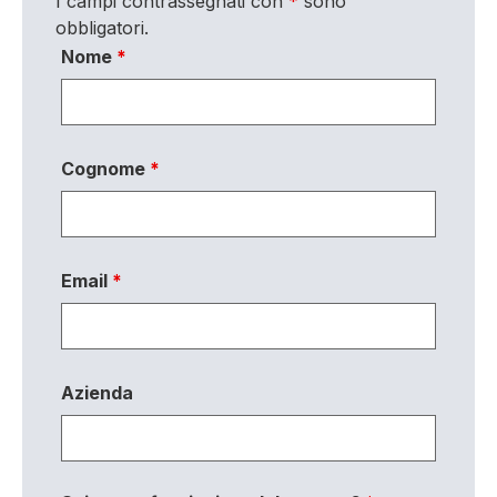
I campi contrassegnati con
*
sono
obbligatori.
Nome
*
Cognome
*
Email
*
Azienda