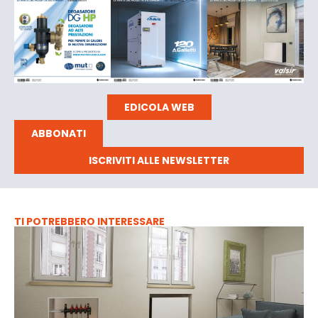
EDICOLA WEB
ABBONATI
ISCRIVITI ALLE NEWSLETTER
TI POTREBBERO INTERESSARE