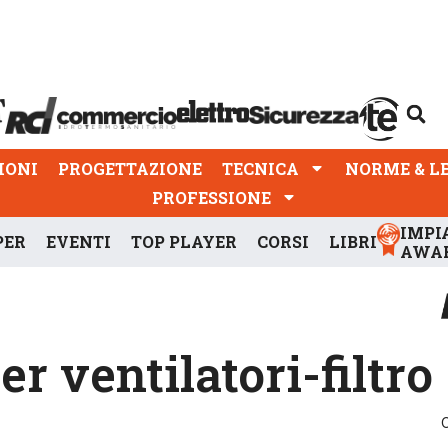
PROGETTAZIONE
TECNICA
NORME & LEGGI
IONI
PROGETTAZIONE
TECNICA
NORME & L
PROFESSIONE
IMPI
PER
EVENTI
TOP PLAYER
CORSI
LIBRI
AWA
er ventilatori-filtro