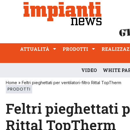
ATTUALITÀ
PRODOTTI
REALIZZAZIONI
PROFESSIONE
ATTUALITÀ
PRODOTTI
REALIZZAZ
VIDEO
WHITE PA
Home
»
Feltri pieghettati per ventilatori-filtro Rittal TopTherm
PRODOTTI
Feltri pieghettati p
Rittal TopTherm