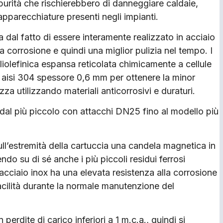
purità che rischierebbero di danneggiare caldaie,
pparecchiature presenti negli impianti.
ta dal fatto di essere interamente realizzato in acciaio
a corrosione e quindi una miglior pulizia nel tempo. I
liolefinica espansa reticolata chimicamente a cellule
ox aisi 304 spessore 0,6 mm per ottenere la minor
a utilizzando materiali anticorrosivi e duraturi.
al più piccolo con attacchi DN25 fino al modello più
ll’estremità della cartuccia una candela magnetica in
ndo su di sé anche i più piccoli residui ferrosi
n acciaio inox ha una elevata resistenza alla corrosione
acilità durante la normale manutenzione del
perdite di carico inferiori a 1 m.c.a., quindi si