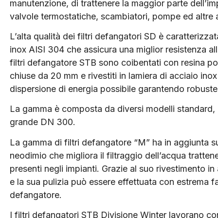
manutenzione, di trattenere la maggior parte dell’im
valvole termostatiche, scambiatori, pompe ed altre a
L’alta qualità dei filtri defangatori SD è caratterizza
inox AISI 304 che assicura una miglior resistenza all
filtri defangatore STB sono coibentati con resina po
chiuse da 20 mm e rivestiti in lamiera di acciaio in
dispersione di energia possibile garantendo robustezz
La gamma è composta da diversi modelli standard, d
grande DN 300.
La gamma di filtri defangatore “M” ha in aggiunta su
neodimio che migliora il filtraggio dell’acqua trattene
presenti negli impianti. Grazie al suo rivestimento i
e la sua pulizia può essere effettuata con estrema f
defangatore.
I filtri defangatori STB Divisione Winter lavorano con 