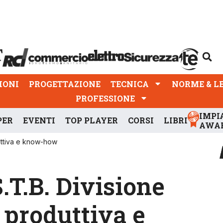
PROGETTAZIONE
TECNICA
NORME & LEGGI
IONI
PROGETTAZIONE
TECNICA
NORME & L
PROFESSIONE
IMPI
PER
EVENTI
TOP PLAYER
CORSI
LIBRI
AWA
oduttiva e know-how
S.T.B. Divisione
à produttiva e