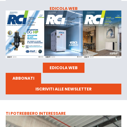
EDICOLA WEB
EDICOLA WEB
ABBONATI
ISCRIVITI ALLE NEWSLETTER
TI POTREBBERO INTERESSARE