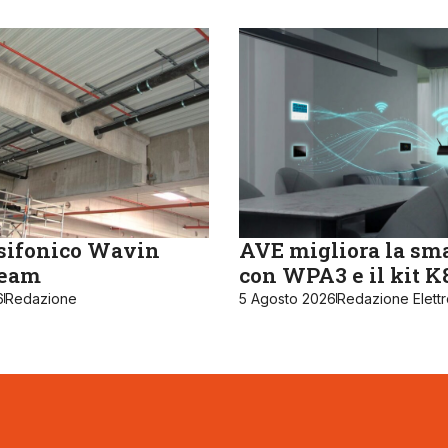
sifonico Wavin
AVE migliora la sm
ream
con WPA3 e il kit 
6
Redazione
5 Agosto 2026
Redazione Elett