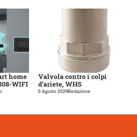
art home
Valvola contro i colpi
K808-WIFI
d’ariete, WHS
ro
5 Agosto 2026
Redazione