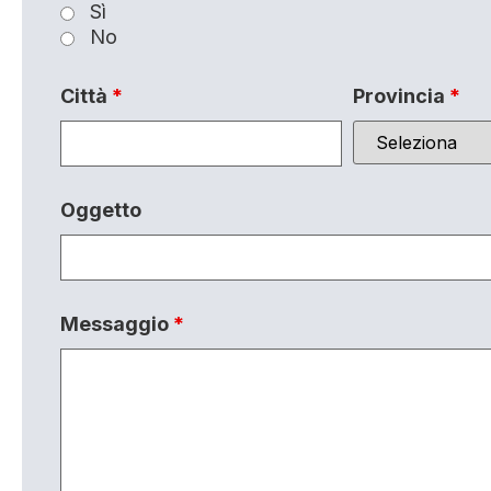
Sì
No
Città
*
Provincia
*
Oggetto
Messaggio
*