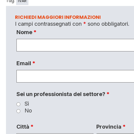
Tag:
IVAR
RICHIEDI MAGGIORI INFORMAZIONI
I campi contrassegnati con
*
sono obbligatori.
Nome
*
Email
*
Sei un professionista del settore?
*
Sì
No
Città
*
Provincia
*