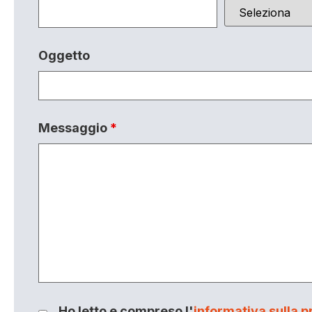
Oggetto
Messaggio
*
Ho letto e compreso l'
informativa sulla p