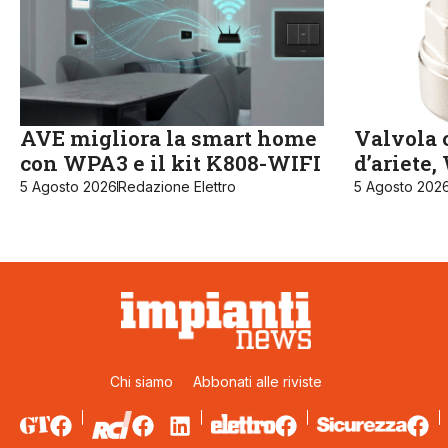
AVE migliora la smart home
Valvola c
con WPA3 e il kit K808-WIFI
d’ariete
5 Agosto 2026
Redazione Elettro
5 Agosto 202
Chi siamo
Abbonati alle riviste