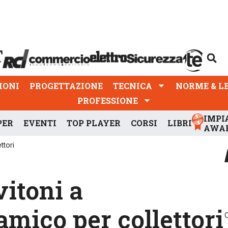
PROGETTAZIONE
TECNICA
NORME & LEGGI
IONI
PROGETTAZIONE
TECNICA
NORME & L
PROFESSIONE
IMPI
PER
EVENTI
TOP PLAYER
CORSI
LIBRI
AWA
ttori
vitoni a
mico per collettori