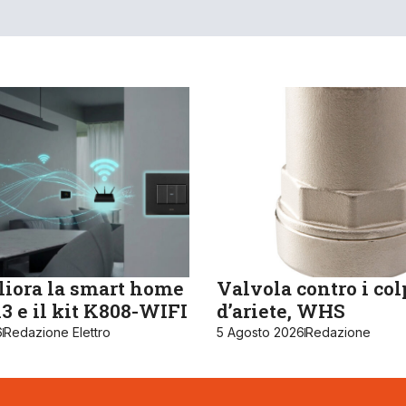
iora la smart home
Valvola contro i col
 e il kit K808-WIFI
d’ariete, WHS
6
Redazione Elettro
5 Agosto 2026
Redazione