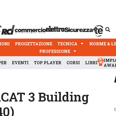
PROGETTAZIONE
TECNICA
NORME & LEGGI
IONI
PROGETTAZIONE
TECNICA
NORME & L
PROFESSIONE
IMPI
PER
EVENTI
TOP PLAYER
CORSI
LIBRI
AWA
nCAT 3 Building
40)