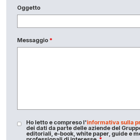
Oggetto
Messaggio
*
Ho letto e compreso l'
informativa sulla p
dei dati da parte delle aziende del Grupp
editoriali, e-book, white paper, guide e m
professionali di interesse.
*