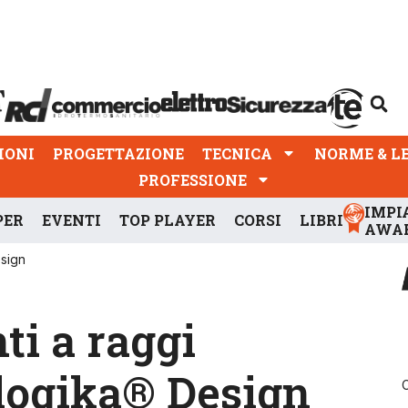
PROGETTAZIONE
TECNICA
NORME & LEGGI
IONI
PROGETTAZIONE
TECNICA
NORME & L
PROFESSIONE
IMPI
PER
EVENTI
TOP PLAYER
CORSI
LIBRI
AWA
esign
ti a raggi
logika® Design