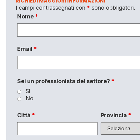
RICHIEDI MAGGIORI INFORMAZIONI
I campi contrassegnati con
*
sono obbligatori.
Nome
*
Email
*
Sei un professionista del settore?
*
Sì
No
Città
*
Provincia
*