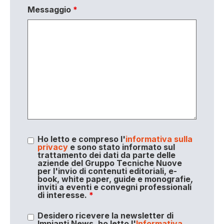
Messaggio
*
Ho letto e compreso l'
informativa sulla
privacy
e sono stato informato sul
trattamento dei dati da parte delle
aziende del Gruppo Tecniche Nuove
per l'invio di contenuti editoriali, e-
book, white paper, guide e monografie,
inviti a eventi e convegni professionali
di interesse.
*
Desidero ricevere la newsletter di
Impianti News, ho letto l'
Informativa