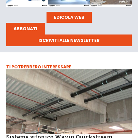
EDICOLA WEB
ABBONATI
ISCRIVITI ALLE NEWSLETTER
TI POTREBBERO INTERESSARE
Sistema sifonico Wavin Quickstream