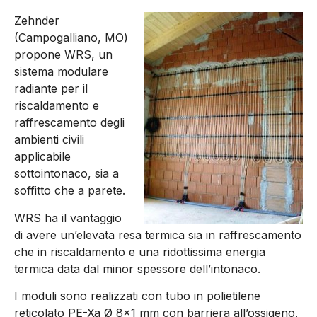
Zehnder
(Campogalliano, MO)
propone WRS, un
sistema modulare
radiante per il
riscaldamento e
raffrescamento degli
ambienti civili
applicabile
sottointonaco, sia a
soffitto che a parete.
WRS ha il vantaggio
di avere un’elevata resa termica sia in raffrescamento
che in riscaldamento e una ridottissima energia
termica data dal minor spessore dell’intonaco.
I moduli sono realizzati con tubo in polietilene
reticolato PE-Xa Ø 8×1 mm con barriera all’ossigeno,