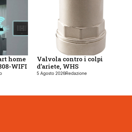
art home
Valvola contro i colpi
K808-WIFI
d’ariete, WHS
ro
5 Agosto 2026
Redazione