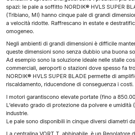
spazi: le pale a soffitto NORDIK® HVLS SUPER B
(Tribiano, MI) hanno cinque pale di grandi dimensi
a velocità ridotte. Raffrescano in estate e destratif
omogeneo.
Negli ambienti di grandi dimensioni è difficile manten
queste dimensioni sono senza dubbio una buona so
Ad esempio sono la soluzione ideale nelle stalle così 
commerciali, aeroporti o stazioni dove spesso fa tro
NORDIK® HVLS SUPER BLADE permette di amplificare 
riscaldamento, riducendone di conseguenza i costi.
I motori garantiscono elevate portate (fino a 850.
L’elevato grado di protezione da polvere e umidità (I
industrie.
Le pale sono disponibili in cinque diversi diametri da
La centralina VORT T, abbinabile, è un Regolatore di