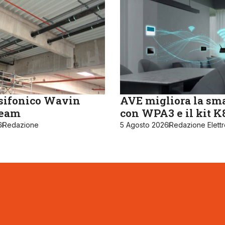
sifonico Wavin
AVE migliora la sm
ream
con WPA3 e il kit 
6
Redazione
5 Agosto 2026
Redazione Elett