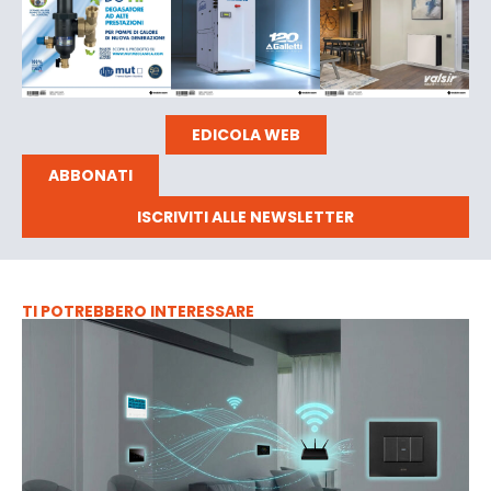
EDICOLA WEB
ABBONATI
ISCRIVITI ALLE NEWSLETTER
TI POTREBBERO INTERESSARE