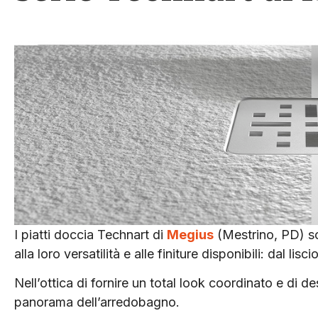
I piatti doccia Technart di
Megius
(Mestrino, PD) son
alla loro versatilità e alle finiture disponibili: dal lis
Nell’ottica di fornire un total look coordinato e di d
panorama dell’arredobagno.