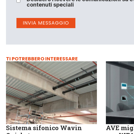
contenuti speciali
TI POTREBBERO INTERESSARE
Sistema sifonico Wavin
AVE migl