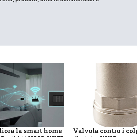
iora la smart home
Valvola contro i col