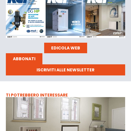
EDICOLA WEB
ABBONATI
ISCRIVITI ALLE NEWSLETTER
TI POTREBBERO INTERESSARE