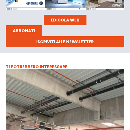
EDICOLA WEB
ABBONATI
ISCRIVITI ALLE NEWSLETTER
TI POTREBBERO INTERESSARE