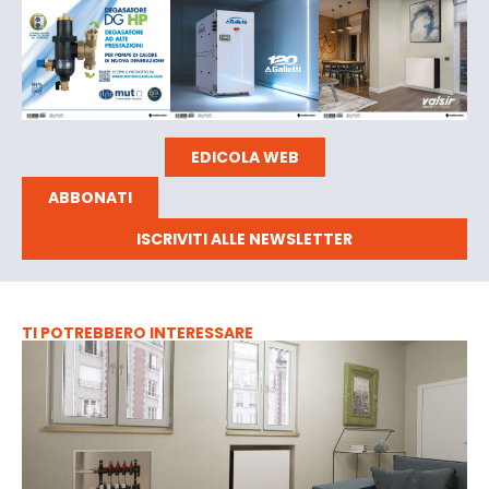
EDICOLA WEB
ABBONATI
ISCRIVITI ALLE NEWSLETTER
TI POTREBBERO INTERESSARE