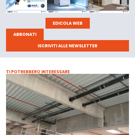
EDICOLA WEB
ABBONATI
ISCRIVITI ALLE NEWSLETTER
TI POTREBBERO INTERESSARE