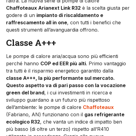
l’altra. La nuova serie di pompe di calore
Chaffoteaux Arianext Link R32
è la scelta giusta per
godere di un
impianto di riscaldamento e
raffrescamento all in one
, con tutti i benefici che
questi strumenti all’avanguardia offrono.
Classe A+++
Le pompe di calore aria/acqua sono più efficienti
perché hanno
COP ed EER più alti
. Primo vantaggio
tra tutti è il risparmio energetico garantito dalla
classe A+++, la più performante sul mercato.
Questo aspetto va di pari passo con la vocazione
green del brand
, i cui investimenti in ricerca e
sviluppo guardano a un futuro più rispettoso
dell’ambiente: le pompe di calore
Chaffoteaux
(Fabriano, AN) funzionano con il
gas refrigerante
ecologico R32
, che vanta un indice di impatto ben
più basso (di oltre un terzo) rispetto all’R410