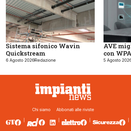
Sistema sifonico Wavin
AVE migl
Quickstream
con WPA3
6 Agosto 2026
Redazione
5 Agosto 202
Chi siamo
Abbonati alle riviste