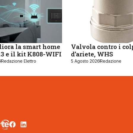
iora la smart home
Valvola contro i col
 e il kit K808-WIFI
d’ariete, WHS
6
Redazione Elettro
5 Agosto 2026
Redazione