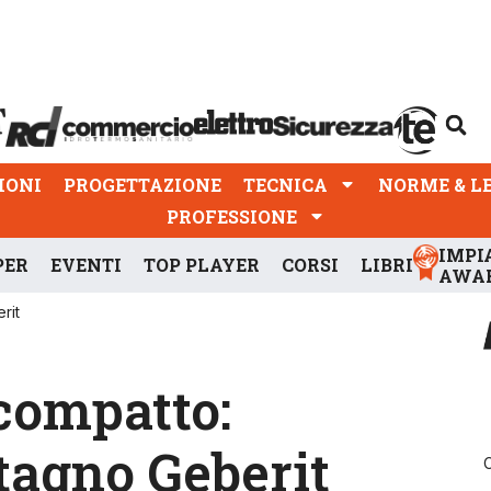
PROGETTAZIONE
TECNICA
NORME & LEGGI
IONI
PROGETTAZIONE
TECNICA
NORME & L
PROFESSIONE
IMPI
PER
EVENTI
TOP PLAYER
CORSI
LIBRI
AWA
rit
 compatto:
stagno Geberit