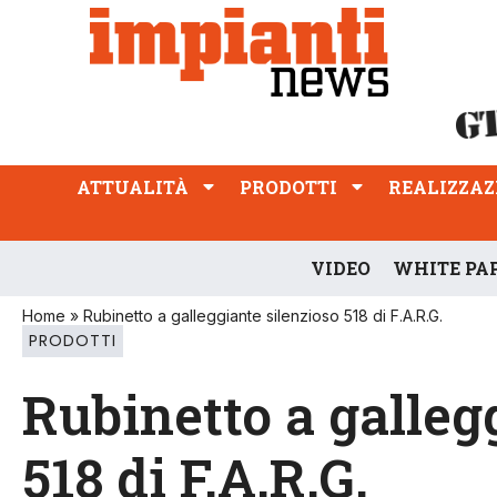
ATTUALITÀ
PRODOTTI
REALIZZAZIONI
PROFESSIONE
ATTUALITÀ
PRODOTTI
REALIZZAZ
VIDEO
WHITE PA
Home
»
Rubinetto a galleggiante silenzioso 518 di F.A.R.G.
PRODOTTI
Rubinetto a galleg
518 di F.A.R.G.