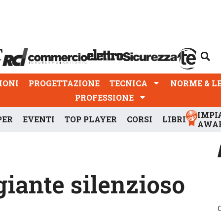
PROGETTAZIONE
TECNICA
NORME & LEGGI
IONI
PROGETTAZIONE
TECNICA
NORME & L
PROFESSIONE
IMPI
PER
EVENTI
TOP PLAYER
CORSI
LIBRI
AWA
giante silenzioso