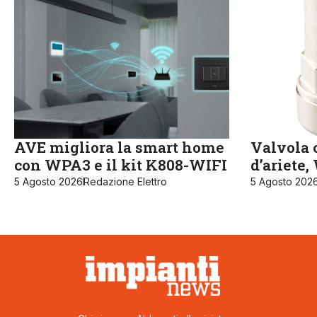
AVE migliora la smart home
Valvola c
con WPA3 e il kit K808-WIFI
d’ariete
5 Agosto 2026
Redazione Elettro
5 Agosto 202