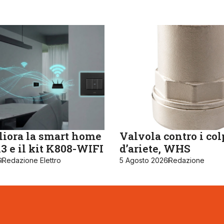
iora la smart home
Valvola contro i col
 e il kit K808-WIFI
d’ariete, WHS
6
Redazione Elettro
5 Agosto 2026
Redazione