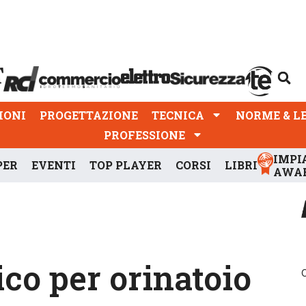
PROGETTAZIONE
TECNICA
NORME & LEGGI
IONI
PROGETTAZIONE
TECNICA
NORME & L
PROFESSIONE
IMPI
PER
EVENTI
TOP PLAYER
CORSI
LIBRI
AWA
ico per orinatoio