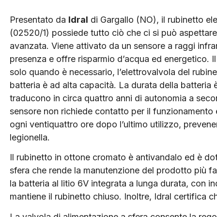
Presentato da
Idral
di Gargallo (NO), il rubinetto el
(02520/1) possiede tutto ciò che ci si può aspettare
avanzata. Viene attivato da un sensore a raggi infrar
presenza e offre risparmio d’acqua ed energetico. Il 
solo quando è necessario, l’elettrovalvola del rubi
batteria è ad alta capacità. La durata della batteria è
traducono in circa quattro anni di autonomia a second
sensore non richiede contatto per il funzionamento 
ogni ventiquattro ore dopo l’ultimo utilizzo, prevene
legionella.
Il rubinetto in ottone cromato è antivandalo ed è do
sfera che rende la manutenzione del prodotto più fac
la batteria al litio 6V integrata a lunga durata, con i
mantiene il rubinetto chiuso. Inoltre, Idral certifica 
La valvola di alimentazione a sfera consente la rego