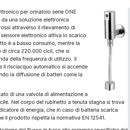
ettronico per orinatoio serie ONE
 da una soluzione elettronica
ossi attraverso il rilevamento di
sensore elettronico attiva lo scarico
netto è a basso consumo, mentre la
 di circa 220.000 cicli, che si
a della frequenza di utilizzo. Il
e il risciacquo automatico si accende
ndo la diffusione di batteri come la
tato di una valvola di alimentazione a
ile. Nel corpo del rubinetto a tenuta stagna si trova
ndicatore di energia, che in caso di batteria scarica
che il prodotto rispetta la normativa EN 12541.
lazione del flusso in base alle esigenze specifiche del