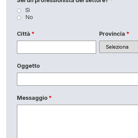
Sei un professionista del settore?
*
Sì
No
Città
*
Provincia
*
Oggetto
Messaggio
*