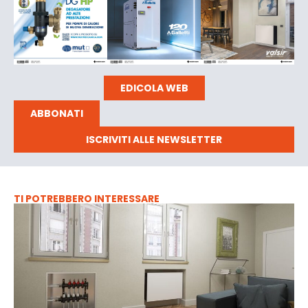
EDICOLA WEB
ABBONATI
ISCRIVITI ALLE NEWSLETTER
TI POTREBBERO INTERESSARE