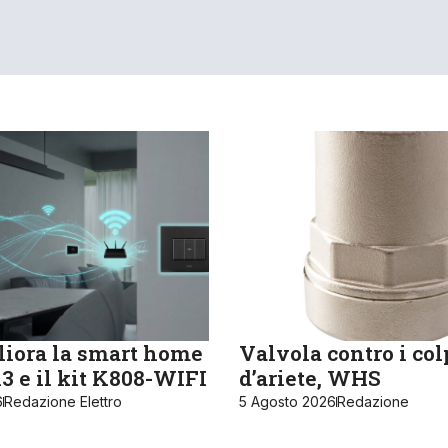
iora la smart home
Valvola contro i col
 e il kit K808-WIFI
d’ariete, WHS
6
Redazione Elettro
5 Agosto 2026
Redazione