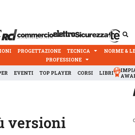
PROGETTAZIONE
TECNICA
NORME & LEGGI
IONI
PROGETTAZIONE
TECNICA
NORME & L
PROFESSIONE
IMPI
PER
EVENTI
TOP PLAYER
CORSI
LIBRI
AWA
ù versioni