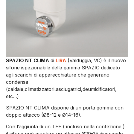
SPAZIO NT CLIMA
di
LIRA
(Valduggia, VC) è il nuovo
sifone ispezionabile della gamma SPAZIO dedicato
agli scarichi di apparecchiature che generano
condensa
(caldaie,climatizzatori,asciugatrici,deumidificatori,
etc…)
SPAZIO NT CLIMA dispone di un porta gomma con
doppio attacco (Ø8-12 e Ø14-16).
Con l’aggiunta di un TEE ( incluso nella confezione )
il sifone può montare un attacco Ø20-25 divenendo