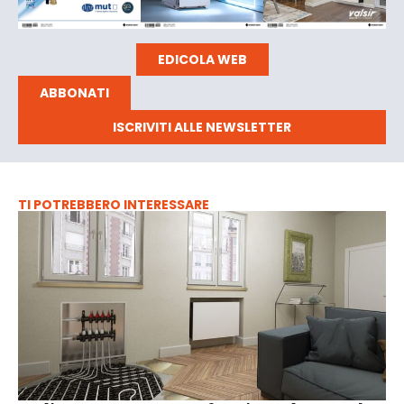
EDICOLA WEB
ABBONATI
ISCRIVITI ALLE NEWSLETTER
TI POTREBBERO INTERESSARE