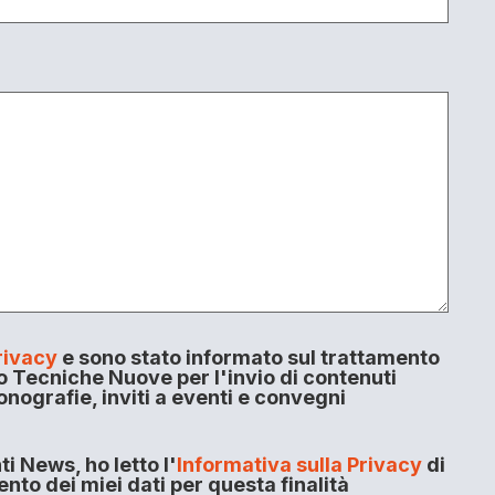
rivacy
e sono stato informato sul trattamento
o Tecniche Nuove per l'invio di contenuti
onografie, inviti a eventi e convegni
i News, ho letto l'
Informativa sulla Privacy
di
to dei miei dati per questa finalità