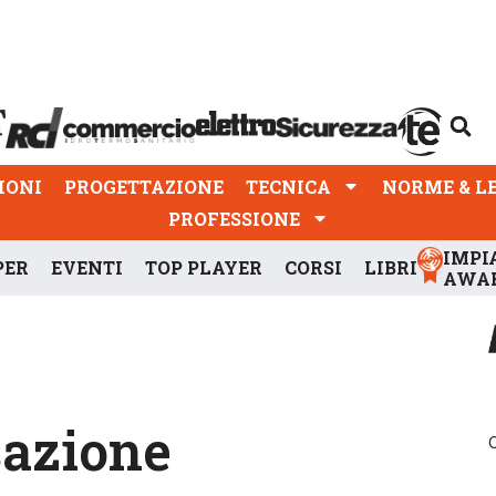
PROGETTAZIONE
TECNICA
NORME & LEGGI
IONI
PROGETTAZIONE
TECNICA
NORME & L
PROFESSIONE
IMPI
PER
EVENTI
TOP PLAYER
CORSI
LIBRI
AWA
sazione