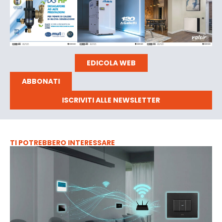
EDICOLA WEB
ABBONATI
ISCRIVITI ALLE NEWSLETTER
TI POTREBBERO INTERESSARE