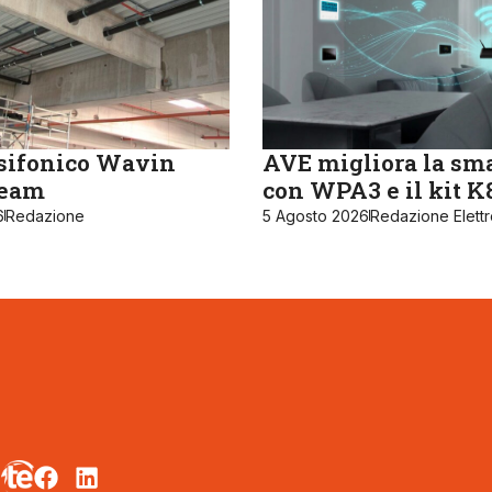
sifonico Wavin
AVE migliora la sm
ream
con WPA3 e il kit 
6
Redazione
5 Agosto 2026
Redazione Elett