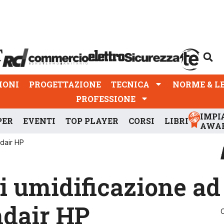
PROGETTAZIONE
TECNICA
NORME & LEGGI
IONI
PROGETTAZIONE
TECNICA
NORME & L
PROFESSIONE
IMPI
PER
EVENTI
TOP PLAYER
CORSI
LIBRI
AWA
ndair HP
i umidificazione ad
ndair HP