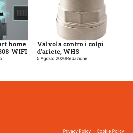
art home
Valvola contro i colpi
K808-WIFI
d’ariete, WHS
ro
5 Agosto 2026
Redazione
Privacy Policy
Cookie Policy