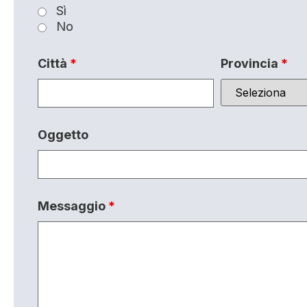
Sì
No
Città
*
Provincia
*
Oggetto
Messaggio
*