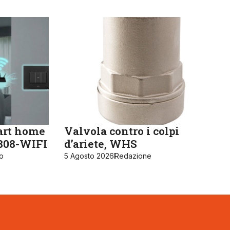
art home
Valvola contro i colpi
K808-WIFI
d’ariete, WHS
ro
5 Agosto 2026
Redazione