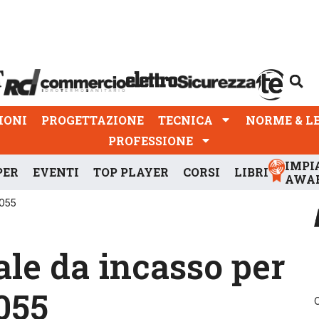
PROGETTAZIONE
TECNICA
NORME & LEGGI
IONI
PROGETTAZIONE
TECNICA
NORME & L
PROFESSIONE
IMPI
PER
EVENTI
TOP PLAYER
CORSI
LIBRI
AWA
C055
le da incasso per
055