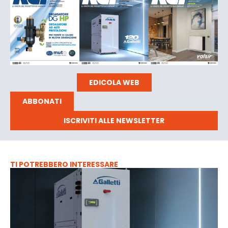
EDICOLA WEB
ABBONATI
ISCRIVITI ALLE NEWSLETTER
TI POTREBBERO INTERESSARE