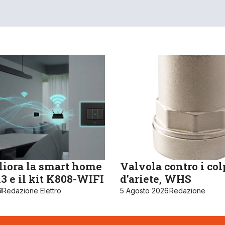
iora la smart home
Valvola contro i col
 e il kit K808-WIFI
d’ariete, WHS
6
Redazione Elettro
5 Agosto 2026
Redazione