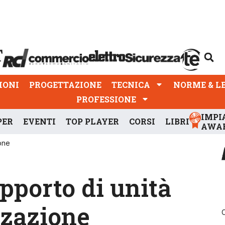
PROGETTAZIONE
TECNICA
NORME & LEGGI
IONI
PROGETTAZIONE
TECNICA
NORME & L
PROFESSIONE
IMPI
PER
EVENTI
TOP PLAYER
CORSI
LIBRI
AWA
ione
upporto di unità
zzazione