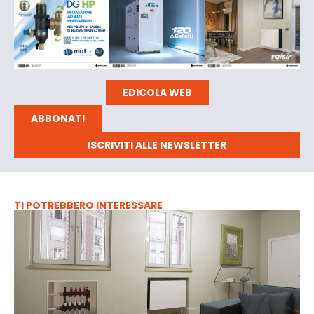
EDICOLA WEB
ABBONATI
ISCRIVITI ALLE NEWSLETTER
TI POTREBBERO INTERESSARE