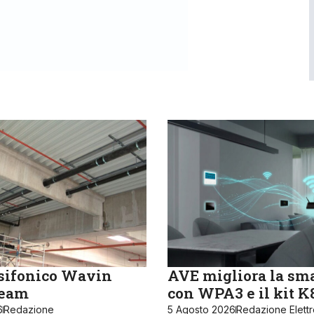
sifonico Wavin
AVE migliora la sm
ream
con WPA3 e il kit 
6
Redazione
5 Agosto 2026
Redazione Elett