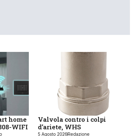
art home
Valvola contro i colpi
K808-WIFI
d’ariete, WHS
ro
5 Agosto 2026
Redazione