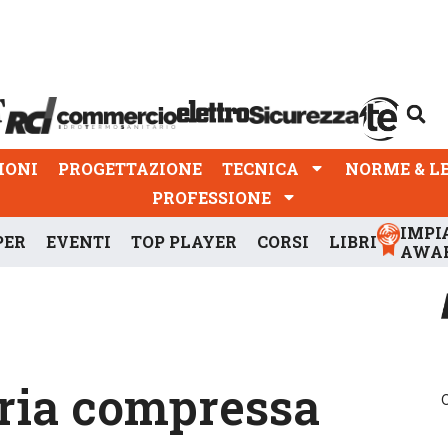
PROGETTAZIONE
TECNICA
NORME & LEGGI
IONI
PROGETTAZIONE
TECNICA
NORME & L
PROFESSIONE
IMPI
PER
EVENTI
TOP PLAYER
CORSI
LIBRI
AWA
aria compressa