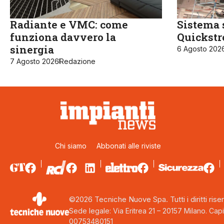
Radiante e VMC: come
Sistema 
funziona davvero la
Quickst
sinergia
6 Agosto 202
7 Agosto 2026
Redazione
Chi siamo
Abbonati alle riviste
©2026 Tecniche Nuove Spa. Tutti i diritti riser
Sede legale: Via Eritrea 21 – 20157 Milano. Capi
00753480151