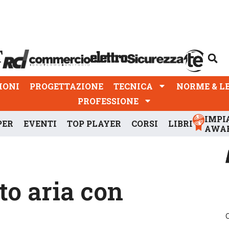
PROGETTAZIONE
TECNICA
NORME & LEGGI
IONI
PROGETTAZIONE
TECNICA
NORME & L
PROFESSIONE
IMPI
PER
EVENTI
TOP PLAYER
CORSI
LIBRI
AWA
to aria con