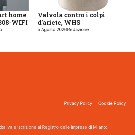
art home
Valvola contro i colpi
K808-WIFI
d’ariete, WHS
ro
5 Agosto 2026
Redazione
Privacy Policy
Cookie Policy
ta Iva e Iscrizione al Registro delle Imprese di Milano: