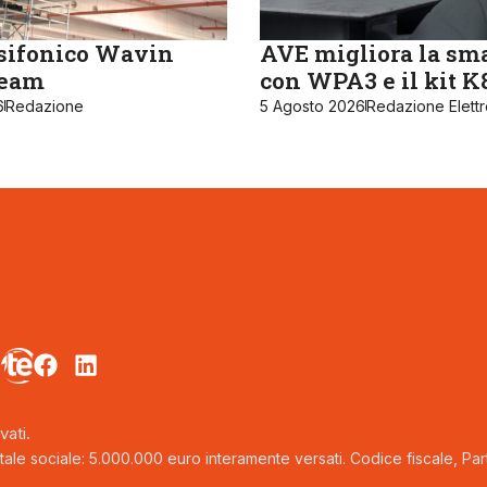
sifonico Wavin
AVE migliora la sm
ream
con WPA3 e il kit 
6
Redazione
5 Agosto 2026
Redazione Elett
vati.
tale sociale: 5.000.000 euro interamente versati. Codice fiscale, Parti