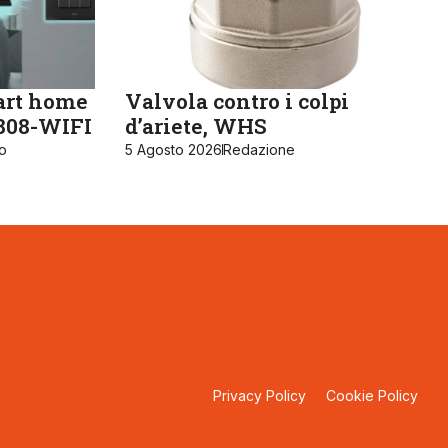
art home
Valvola contro i colpi
K808-WIFI
d’ariete, WHS
ro
5 Agosto 2026
Redazione
Privacy Policy
Cookie Policy