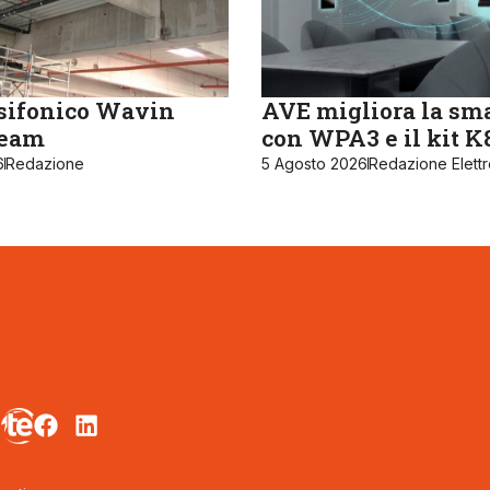
sifonico Wavin
AVE migliora la sm
ream
con WPA3 e il kit 
6
Redazione
5 Agosto 2026
Redazione Elett