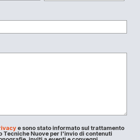
rivacy
e sono stato informato sul trattamento
o Tecniche Nuove per l'invio di contenuti
onografie, inviti a eventi e convegni