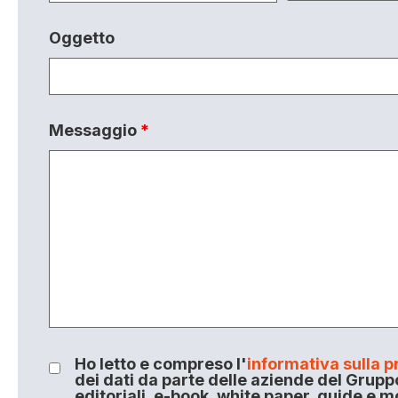
Oggetto
Messaggio
*
Ho letto e compreso l'
informativa sulla p
dei dati da parte delle aziende del Grupp
editoriali, e-book, white paper, guide e m