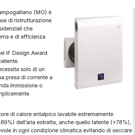
ampogalliano (MO) è
ase di ristrutturazione
sidenziali che
erna e di efficienza
 del iF Design Award
cellente.
ecessita solo di un
na presa di corrente a
onda immissione o
semplicemente
re di calore entalpico lavabile estremamente
( >89%) dell’aria estratta, anche quello latente (>78%),
vole in ogni condizione climatica evitando di seccare