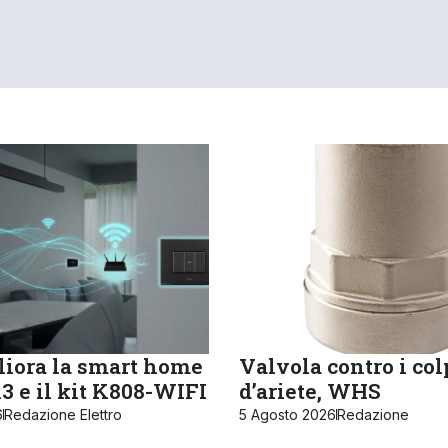
iora la smart home
Valvola contro i col
 e il kit K808-WIFI
d’ariete, WHS
6
Redazione Elettro
5 Agosto 2026
Redazione