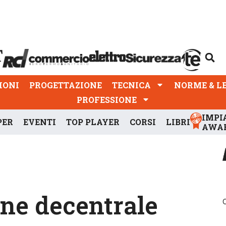
PROGETTAZIONE
TECNICA
NORME & LEGGI
IONI
PROGETTAZIONE
TECNICA
NORME & L
PROFESSIONE
IMPI
PER
EVENTI
TOP PLAYER
CORSI
LIBRI
AWA
one decentrale