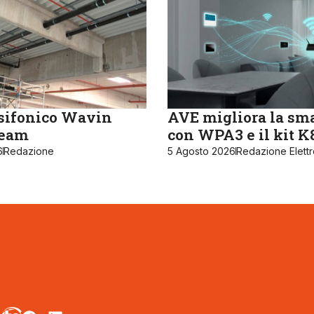
sifonico Wavin
AVE migliora la sm
ream
con WPA3 e il kit 
6
Redazione
5 Agosto 2026
Redazione Elett