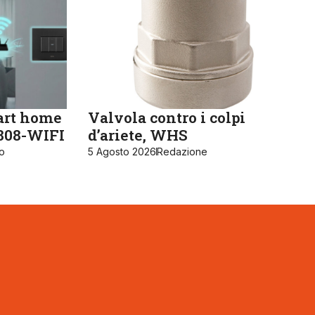
art home
Valvola contro i colpi
K808-WIFI
d’ariete, WHS
ro
5 Agosto 2026
Redazione