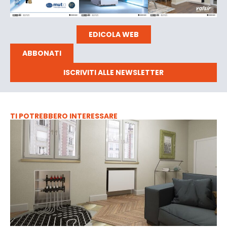
EDICOLA WEB
ABBONATI
ISCRIVITI ALLE NEWSLETTER
TI POTREBBERO INTERESSARE