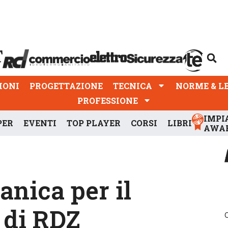
PROGETTAZIONE
TECNICA
NORME & LEGGI
IONI
PROGETTAZIONE
TECNICA
NORME & L
PROFESSIONE
IMPI
PER
EVENTI
TOP PLAYER
CORSI
LIBRI
AWA
nica per il
 di RDZ