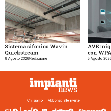
Sistema sifonico Wavin
AVE migl
Quickstream
con WPA3
6 Agosto 2026
Redazione
5 Agosto 202
Chi siamo
Abbonati alle riviste