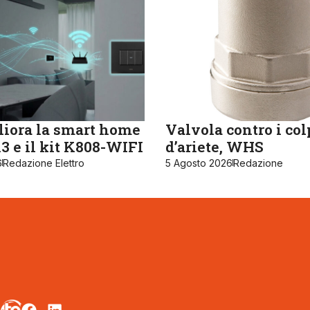
iora la smart home
Valvola contro i col
 e il kit K808-WIFI
d’ariete, WHS
6
Redazione Elettro
5 Agosto 2026
Redazione