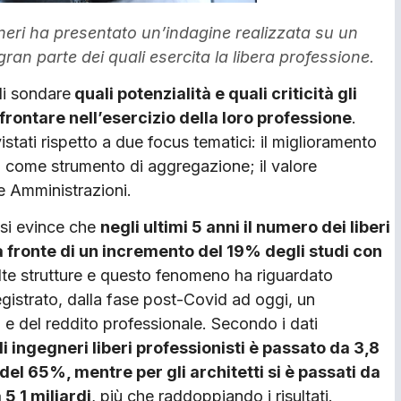
gneri ha presentato un’indagine realizzata su un
 gran parte dei quali esercita la libera professione.
di sondare
quali potenzialità e quali criticità gli
frontare nell’esercizio della loro professione
.
istati rispetto a due focus tematici: il miglioramento
P) come strumento di aggregazione; il valore
he Amministrazioni.
– si evince che
negli ultimi 5 anni il numero dei liberi
a fronte di un incremento del 19% degli studi con
te strutture e questo fenomeno ha riguardato
egistrato, dalla fase post-Covid ad oggi, un
 e del reddito professionale. Secondo i dati
i ingegneri liberi professionisti è passato da 3,8
del 65%, mentre per gli architetti si è passati da
 5,1 miliardi
, più che raddoppiando i risultati.