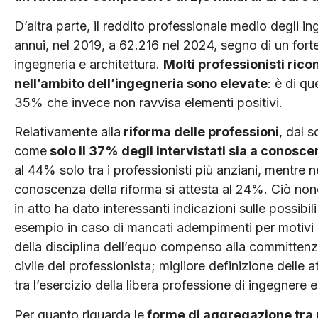
D’altra parte, il reddito professionale medio degli i
annui, nel 2019, a 62.216 nel 2024, segno di un forte
ingegneria e architettura.
Molti professionisti ric
nell’ambito dell’ingegneria sono elevate
: è di qu
35% che invece non ravvisa elementi positivi.
Relativamente alla
riforma delle professioni
, dal 
come
solo il 37% degli intervistati sia a conosc
al 44% solo tra i professionisti più anziani, mentre n
conoscenza della riforma si attesta al 24%. Ciò non
in atto ha dato interessanti indicazioni sulle possibili 
esempio in caso di mancati adempimenti per motivi di
della disciplina dell’equo compenso alla committenz
civile del professionista; migliore definizione delle at
tra l’esercizio della libera professione di ingegnere ed
Per quanto riguarda le
forme di aggregazione tra 