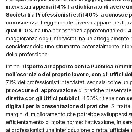
intervistati
appena il 4% ha dichiarato di avere u
Società tra Professionisti ed il 40% la conosce 
conoscenza.
Leggermente diversa appare la situazio
quali il 10% ha una conoscenza approfondita ed il 40
maggioranza degli intervistati ha un atteggiamento 
considerandolo uno strumento potenzialmente intere
della professione.
Infine,
rispetto al rapporto con la Pubblica Ammini
nell’esercizio del proprio lavoro, con gli uffici de
71% dei professionisti intervistati segnala come u
procedure di approvazione
di pratiche presentate
diretta con gli Uffici pubblici
; il 56% ritiene
non se
digitali per la presentazione di pratiche
. Si trat
margini di miglioramento che potrebbe svilupparsi s
efficientamento di molte norme; l’attivazione, in sen
ai professionisti una interlocuzione diretta, ufficiale