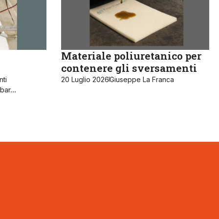
Materiale poliuretanico per
contenere gli sversamenti
nti
20 Luglio 2026
Giuseppe La Franca
n bar…