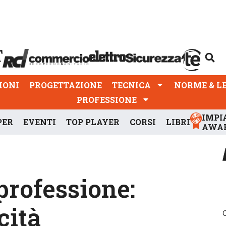
PROGETTAZIONE
TECNICA
NORME & LEGGI
IONI
PROGETTAZIONE
TECNICA
NORME & L
PROFESSIONE
IMPI
PER
EVENTI
TOP PLAYER
CORSI
LIBRI
AWA
professione:
cità