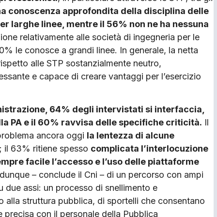
na conoscenza approfondita della disciplina delle
per larghe linee, mentre il 56% non ne ha nessuna
ne relativamente alle società di ingegneria per le
% le conosce a grandi linee. In generale, la netta
rispetto alle STP sostanzialmente neutro,
ssante e capace di creare vantaggi per l’esercizio
strazione, 64% degli intervistati si interfaccia,
lla PA e il 60% ravvisa delle specifiche criticità.
Il
n problema ancora oggi
la lentezza di alcune
; il 63% ritiene spesso
complicata l’interlocuzione
mpre facile l’accesso e l’uso delle piattaforme
ta dunque – conclude il Cni – di un percorso con ampi
u due assi: un processo di snellimento e
o alla struttura pubblica, di sportelli che consentano
 e precisa con il personale della Pubblica