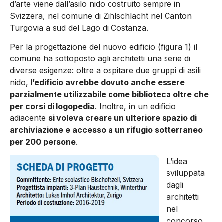
d’arte viene dall’asilo nido costruito sempre in
Svizzera, nel comune di Zihlschlacht nel Canton
Turgovia a sud del Lago di Costanza.
Per la progettazione del nuovo edifi­cio (figura 1) il
comune ha sottoposto agli architetti una serie di
diverse esigenze: oltre a ospitare due gruppi di asili
nido,
l’edifi­cio avrebbe dovuto anche essere
parzialmente utilizzabile come biblioteca oltre che
per corsi di logopedia
. Inoltre, in un edificio
adiacente
si voleva creare un ulteriore spazio di
archiviazione e accesso a un rifugio sotterraneo
per 200 persone
.
L’idea
sviluppata
dagli
architetti
nel
concorso