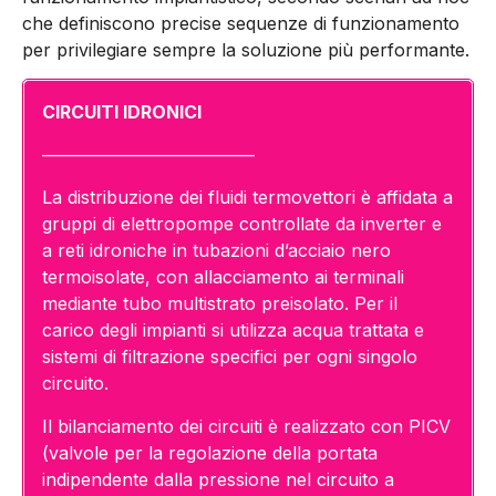
che definiscono precise sequenze di funzionamento
per privilegiare sempre la soluzione più performante.
CIRCUITI IDRONICI
————————————
La distribuzione dei fluidi termovettori è affidata a
gruppi di elettropompe controllate da inverter e
a reti idroniche in tubazioni d’acciaio nero
termoisolate, con allacciamento ai terminali
mediante tubo multistrato preisolato. Per il
carico degli impianti si utilizza acqua trattata e
sistemi di filtrazione specifici per ogni singolo
circuito.
Il bilanciamento dei circuiti è realizzato con PICV
(valvole per la regolazione della portata
indipendente dalla pressione nel circuito a