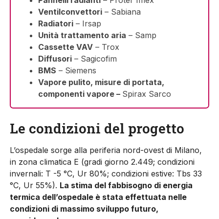
Pannelli radianti
– Proter Imex
Ventilconvettori
– Sabiana
Radiatori
– Irsap
Unità trattamento aria
– Samp
Cassette VAV
– Trox
Diffusori
– Sagicofim
BMS
– Siemens
Vapore pulito, misure di portata,
componenti vapore –
Spirax Sarco
Le condizioni del progetto
L’ospedale sorge alla periferia nord-ovest di Milano,
in zona climatica E (gradi giorno 2.449; condizioni
invernali: T -5 °C, Ur 80%; condizioni estive: Tbs 33
°C, Ur 55%).
La stima del fabbisogno di energia
termica dell’ospedale è stata effettuata nelle
condizioni di massimo sviluppo futuro,