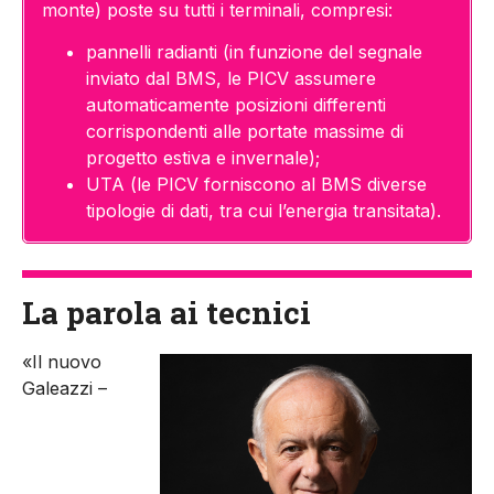
monte) poste su tutti i terminali, compresi:
pannelli radianti (in funzione del segnale
inviato dal BMS, le PICV assumere
automaticamente posizioni differenti
corrispondenti alle portate massime di
progetto estiva e invernale);
UTA (le PICV forniscono al BMS diverse
tipologie di dati, tra cui l’energia transitata).
La parola ai tecnici
«Il nuovo
Galeazzi –