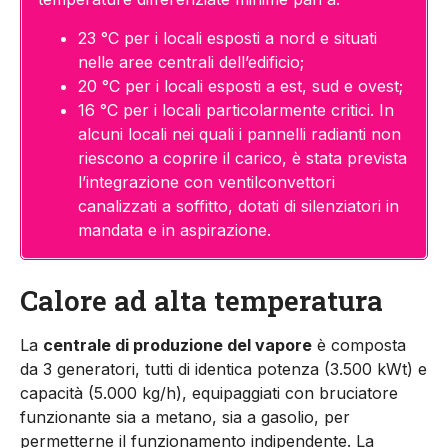
23 °C per i locali esposti a nord e situati
nelle aree centrali dell’edificio;
20 °C per i locali esposti a est, sud e ovest;
16 °C per i locali particolarmente critici. In
alcuni locali nei quali i pannelli radianti non
riescono a coprire il carico, è stata prevista
l’integrazione con ventilconvettori
canalizzati a soffitto, dotati di silenziatori in
mandata e in aspirazione.
Calore ad alta temperatura
La
centrale di produzione del vapore
è composta
da 3 generatori, tutti di identica potenza (3.500 kWt) e
capacità (5.000 kg/h), equipaggiati con bruciatore
funzionante sia a metano, sia a gasolio, per
permetterne il funzionamento indipendente. La