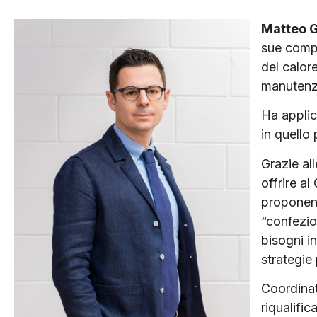
Matteo G
sue compe
del calor
manutenz
Ha applic
in quello 
Grazie al
offrire al
proponen
“confezio
bisogni i
strategie 
Coordinat
riqualifi