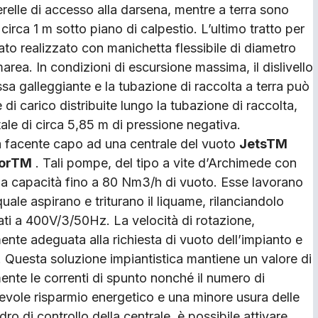
erelle di accesso alla darsena, mentre a terra sono
circa 1 m sotto piano di calpestio. L’ultimo tratto per
tato realizzato con manichetta flessibile di diametro
ea. In condizioni di escursione massima, il dislivello
ssa galleggiante e la tubazione di raccolta a terra può
di carico distribuite lungo la tubazione di raccolta,
ale di circa 5,85 m di pressione negativa.
na facente capo ad una centrale del vuoto
JetsTM
orTM
. Tali pompe, del tipo a vite d’Archimede con
na capacità fino a 80 Nm3/h di vuoto. Esse lavorano
quale aspirano e triturano il liquame, rilanciandolo
ti a 400V/3/50Hz. La velocità di rotazione,
ente adeguata alla richiesta di vuoto dell’impianto e
e. Questa soluzione impiantistica mantiene un valore di
nte le correnti di spunto nonché il numero di
evole risparmio energetico e una minore usura delle
ro di controllo della centrale, è possibile attivare