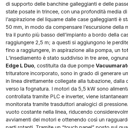
di supporto delle banchine galleggianti e delle pass
state posate in trincee, con una profondità media di 
l’aspirazione del liquame dalle case galleggianti è s
50 mm, in modo da compensare l’escursione della mar
tra il punto più basso dell’impianto a bordo della ca
raggiungere 2,5 m; a questi si aggiungono le perdite 
fino a raggiungere, in aspirazione alla pompa, un tot
L’insediamento è stato suddiviso in tre aree, ognu
Edge L Duo
, costituita da due pompe
Vacuumarat
trituratore incorporato, sono in grado di generare u
in linea direttamente collegate alla tubazione, dalla 
verso la fognatura. I motori da 5,5 kW sono alimenta
controllata tramite PLC e inverter, viene istantaneam
monitorata tramite trasduttori analogici di pression
vuoto costante nella linea, riducendo considerevolme
avviamenti dei motori e ottenendo così un ragguard
parti rotanti. Tramite un “touch panel” posto sul quad