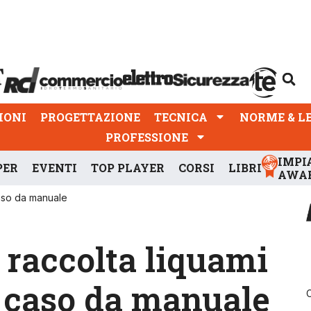
PROGETTAZIONE
TECNICA
NORME & LEGGI
IONI
PROGETTAZIONE
TECNICA
NORME & L
PROFESSIONE
IMPI
PER
EVENTI
TOP PLAYER
CORSI
LIBRI
AWA
caso da manuale
a raccolta liquami
n caso da manuale