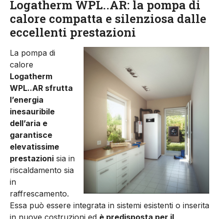
Logatherm WPL..AR: la pompa di
calore compatta e silenziosa dalle
eccellenti prestazioni
La pompa di
calore
Logatherm
WPL..AR sfrutta
l’energia
inesauribile
dell’aria e
garantisce
elevatissime
prestazioni
sia in
riscaldamento sia
in
raffrescamento.
Essa può essere integrata in sistemi esistenti o inserita
in nuove costruzioni ed
è predisposta per il