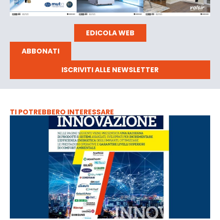
EDICOLA WEB
ABBONATI
ISCRIVITI ALLE NEWSLETTER
TI POTREBBERO INTERESSARE