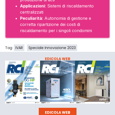
Applicazioni
: Sistemi di riscaldamento
centralizzati
Peculiarità
: Autonomia di gestione e
corretta ripartizione dei costi di
riscaldamento per i singoli condomini
Tag:
IVAR
Speciale Innovazione 2023
EDICOLA WEB
EDICOLA WEB