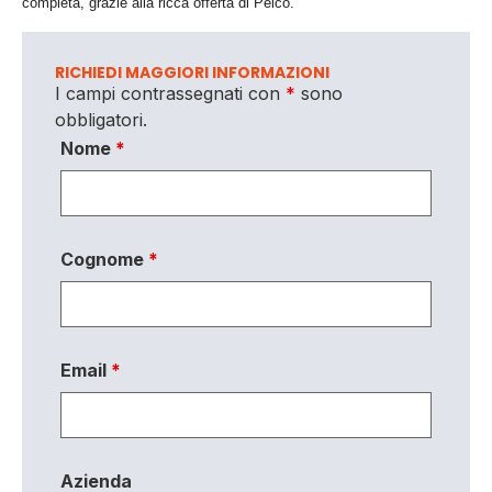
completa, grazie alla ricca offerta di Pelco.”
RICHIEDI MAGGIORI INFORMAZIONI
I campi contrassegnati con
*
sono
obbligatori.
Nome
*
Cognome
*
Email
*
Azienda